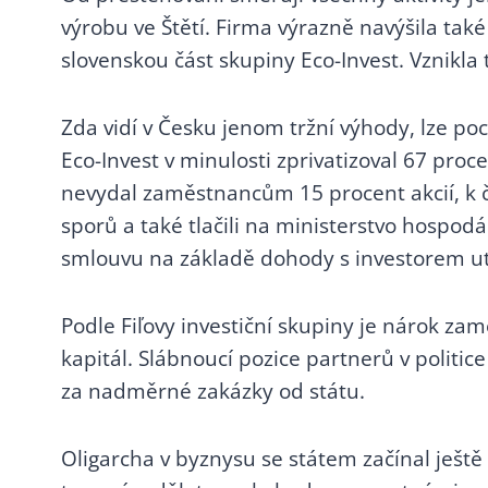
Dusla a chemie celkově
výrobu ve Štětí. Firma výrazně navýšila také
5.7 Dušan Kováčik a
slovenskou část skupiny Eco-Invest. Vznikla
Speciální prokuratura
6. OBDOBÍ KMOTROKRACIE
Zda vidí v Česku jenom tržní výhody, lze po
(2006-2013)
Eco-Invest v minulosti zprivatizoval 67 pro
6. Úvod
nevydal zaměstnancům 15 procent akcií, k če
6.1 Politické pozadí
sporů a také tlačili na ministerstvo hospodá
6.2 Katalogizace kmotrů
smlouvu na základě dohody s investorem ut
6.3 Vít Bárta a Věci
veřejné
6.4 Tři korupční pojiva
Podle Fiľovy investiční skupiny je nárok zamě
6.5 Interakce mezi kmotry
kapitál. Slábnoucí pozice partnerů v politi
a všekmotří slety
za nadměrné zakázky od státu.
6.6 Přelom mezi
kmotrokracií a
Oligarcha v byznysu se státem začínal ješt
oligarchickým
babišismem