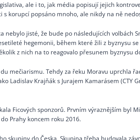
gislativa, ale i to, jak média popisují jejich kont
osti s korupcí popsáno mnoho, ale nikdy na ně ned
a nebylo jisté, že bude po následujících volbách S
esetileté hegemonii, během které žili z byznysu se 
ěkolik z nich na to reagovalo přesunem byznysu d
du mečiarismu. Tehdy za řeku Moravu uprchla řa
jako Ladislav Krajňák s Jurajem Kamarásem (CTY G
ala Ficových sponzorů. Prvním výraznějším byl Mila
avy do Prahy koncem roku 2016.
eho skupiny do Česka. Skupina třeba budovala záv