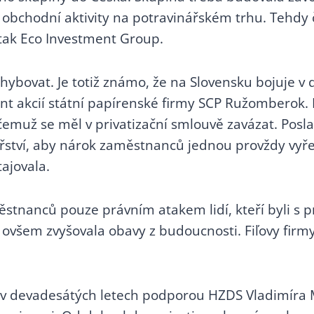
 obchodní aktivity na potravinářském trhu. Tehdy č
 tak Eco Investment Group.
chybovat. Je totiž známo, že na Slovensku bojuje 
cent akcií státní papírenské firmy SCP Ružomberok
muž se měl v privatizační smlouvě zavázat. Poslanc
řství, aby nárok zaměstnanců jednou provždy vyřeši
ajovala.
stnanců pouze právním atakem lidí, kteří byli s pri
ce ovšem zvyšovala obavy z budoucnosti. Fiľovy fir
ě v devadesátých letech podporou HZDS Vladimíra M