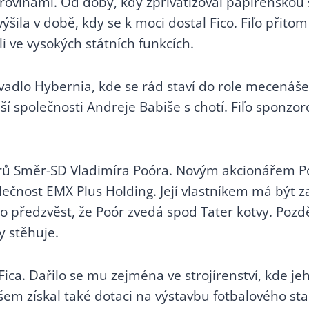
rovinami. Od doby, kdy zprivatizoval papírenskou 
výšila v době, kdy se k moci dostal Fico. Fiľo přit
i ve vysokých státních funkcích.
ivadlo Hybernia, kde se rád staví do role mecenáše
ší společnosti Andreje Babiše s chotí. Fiľo spon
orů Směr-SD Vladimíra Poóra. Novým akcionářem Po
lečnost EMX Plus Holding. Její vlastníkem má být z
 o předzvěst, že Poór zvedá spod Tater kotvy. Pozd
y stěhuje.
ica. Dařilo se mu zejména ve strojírenství, kde je
všem získal také dotaci na výstavbu fotbalového st