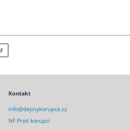
Kontakt
info@dejinykorupce.cz
NF Proti korupci