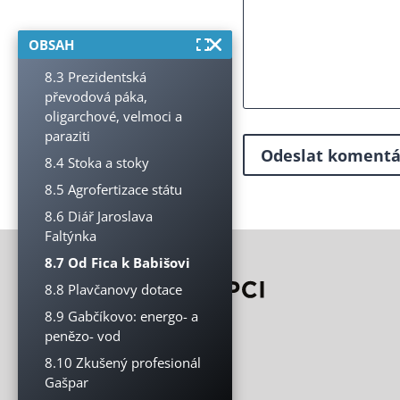
přisluhovači
8.2 Bez médií za Babišem
OBSAH
nelez
8.3 Prezidentská
převodová páka,
oligarchové, velmoci a
paraziti
8.4 Stoka a stoky
8.5 Agrofertizace státu
8.6 Diář Jaroslava
Faltýnka
8.7 Od Fica k Babišovi
8.8 Plavčanovy dotace
8.9 Gabčíkovo: energo- a
penězo- vod
8.10 Zkušený profesionál
Gašpar