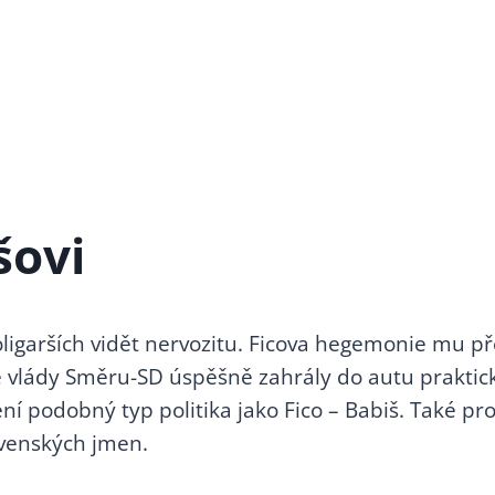
šovi
ligarších vidět nervozitu. Ficova hegemonie mu pře
é vlády Směru-SD úspěšně zahrály do autu praktic
žení podobný typ politika jako Fico – Babiš. Také
ovenských jmen.