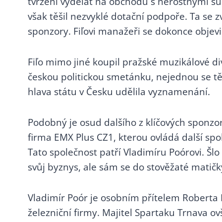
tvrzení vydělat na obchodu s nerostnými su
6.7 Nové nevládky a
však těšil nezvyklé dotační podpoře. Ta se z
drobečková politika
sponzory. Fiľovi manažeři se dokonce objevil
6.8 Slovenská cesta
6.9 Alexej Beljajev
Fiľo mimo jiné koupil pražské muzikálové d
6.10 Slovenská mýtní
českou politickou smetánku, nejednou se tě
sága
hlava státu v Česku udělila vyznamenání.
6.11 Weissovi. Rodina,
která vyrostla díky
deblokaci sovětského
Podobný je osud dalšího z klíčových sponz
dluhu
firma EMX Plus CZ1, kterou ovládá další spo
6.12 České mýto
Tato společnost patří Vladimíru Poórovi. Šlo
6.13 Solární baroni a
svůj byznys, ale sám se do stověžaté matičk
Zemkovy
6.14 ROP Severozápad
6.15 Metropolitní
Vladimír Poór je osobním přítelem Roberta F
spořitelní družstvo
železniční firmy. Majitel Spartaku Trnava o