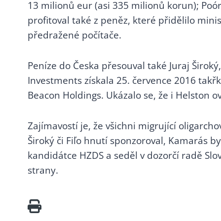
6.16 Interblue a
13 milionů eur (asi 335 milionů korun); Poó
nadnárodní penězovody
profitoval také z peněz, které přidělilo min
6.17 Oligarchizace médií
předražené počítače.
6.18 Spájení nejbohatších
mužů s tahem na
energetiku
Peníze do Česka přesouval také Juraj Širok
6.19 František Savov
Investments získala 25. července 2016 takř
6.20 Švábův gang
Beacon Holdings. Ukázalo se, že i Helston ov
6.21 Vzestup Zdeňka
Bakaly
Zajímavostí je, že všichni migrující oligarc
6.22 Babiš v Lese
Široký či Fiľo hnutí sponzoroval, Kamarás 
6.23 Konec babokracie i
kandidátce HZDS a seděl v dozorčí radě Sl
kmotrokracie
strany.
7. ČISTÉ RUCE ZEMANOVY
(2013-2017)
7.1 Faktor Zeman
7.2 Zemanova banda