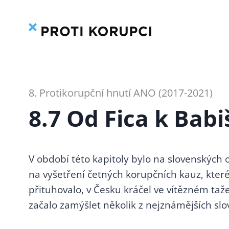
Přeskočit
3.24 Kulminace moci
na
4. OPOZIČNÍ SMLOUVA
obsah
(1998-2002)
4.1 Předvolební sliby,
akce Čisté ruce
4.2 Volby a vznik
8. Protikorupční hnutí ANO (2017-2021)
Zemanovy vlády a
opoziční smlouvy
8.7 Od Fica k Babi
komunistických kádrů
4.3 Konsolidační proces
4.4 Baštovy a Svobodovy
V období této kapitoly bylo na slovenských o
čisté ruce
na vyšetření četných korupčních kauz, kter
4.5 Recyklace
nakradených výnosů
přituhovalo, v Česku kráčel ve vítězném ta
4.6 Zemanova dálnice
začalo zamýšlet několik z nejznámějších sl
4.7 Přístupová jednání