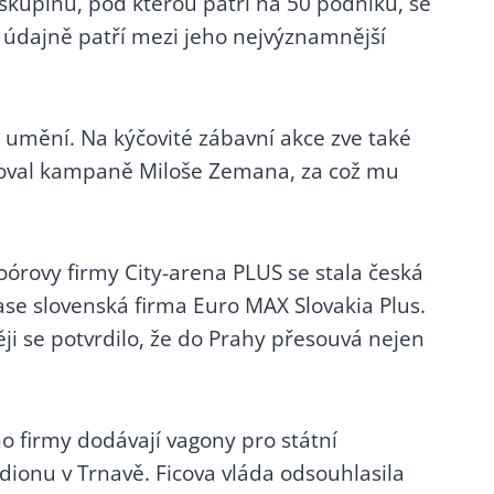
skupinu, pod kterou patří na 50 podniků, se
om údajně patří mezi jeho nejvýznamnější
 umění. Na kýčovité zábavní akce zve také
zoroval kampaně Miloše Zemana, za což mu
órovy firmy City-arena PLUS se stala česká
ase slovenská firma Euro MAX Slovakia Plus.
ěji se potvrdilo, že do Prahy přesouvá nejen
ho firmy dodávají vagony pro státní
adionu v Trnavě. Ficova vláda odsouhlasila