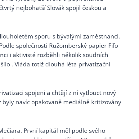
tvrtý nejbohatší Slovák spojil českou a
v dlouholetém sporu s bývalými zaměstnanci.
. Podle společnosti Ružomberský papier Fiľo
i i aktivisté rozběhli několik soudních
lo . Vláda totiž dlouhá léta privatizační
vatizaci spojeni a chtějí z ní vytlouct nový
my byly navíc opakovaně mediálně kritizovány
ečiara. První kapitál měl podle svého