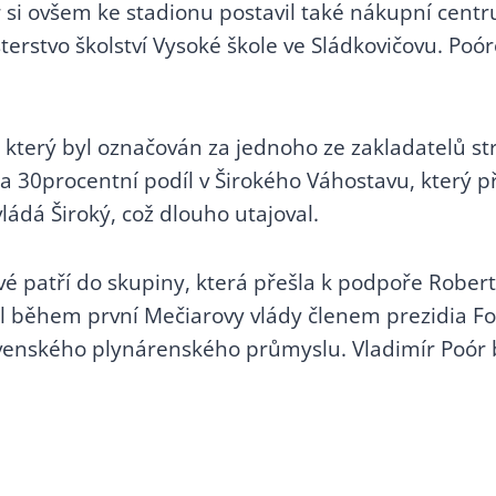
r si ovšem ke stadionu postavil také nákupní centr
isterstvo školství Vysoké škole ve Sládkovičovu. P
ý, který byl označován za jednoho ze zakladatelů s
ka 30procentní podíl v Širokého Váhostavu, který 
ládá Široký, což dlouho utajoval.
hové patří do skupiny, která přešla k podpoře Robe
byl během první Mečiarovy vlády členem prezidia 
ovenského plynárenského průmyslu. Vladimír Poór