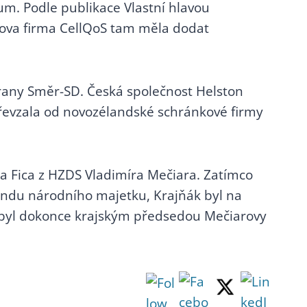
um. Podle publikace Vlastní hlavou
oórova firma CellQoS tam měla dodat
trany Směr-SD. Česká společnost Helston
převzala od novozélandské schránkové firmy
rta Fica z HZDS Vladimíra Mečiara. Zatímco
Fondu národního majetku, Krajňák byl na
 byl dokonce krajským předsedou Mečiarovy