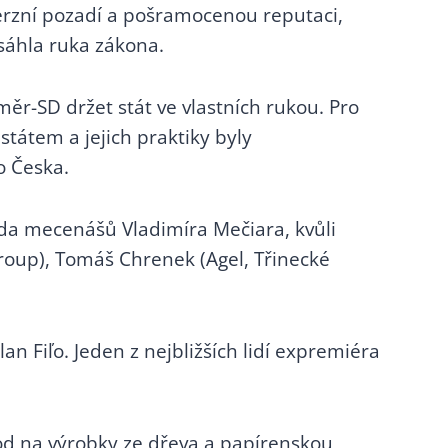
roverzní pozadí a pošramocenou reputaci,
osáhla ruka zákona.
měr-SD držet stát ve vlastních rukou. Pro
státem a jejich praktiky byly
o Česka.
da mecenášů Vladimíra Mečiara, kvůli
roup), Tomáš Chrenek (Agel, Třinecké
n Fiľo. Jeden z nejbližších lidí expremiéra
od na výrobky ze dřeva a papírenskou