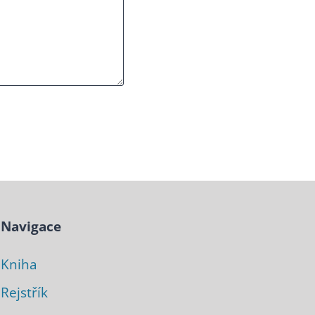
Navigace
Kniha
Rejstřík