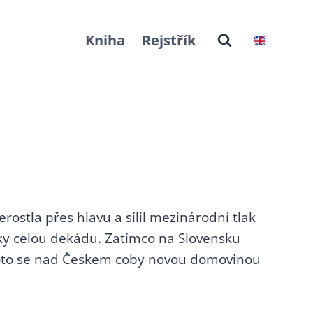
Kniha
Rejstřík
rostla přes hlavu a sílil mezinárodní tlak
ky celou dekádu. Zatímco na Slovensku
 proto se nad Českem coby novou domovinou