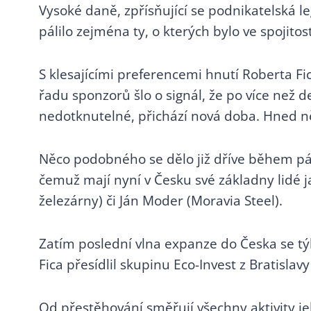
4.8 Privatizace telecomu
Vysoké daně, zpřísňující se podnikatelská le
4.9 Unipetrol
pálilo zejména ty, o kterých bylo ve spojit
4.10 Bakala a OKD
4.11 Druhá vláda
S klesajícími preferencemi hnutí Roberta Fic
Mikuláše Dzurindy
řadu sponzorů šlo o signál, že po více než d
4.12 Nebankovní subjekty
nedotknutelné, přichází nová doba. Hned n
5. KUDY CHODIL, TUDY
KRAD.. (2004-2006)
Něco podobného se dělo již dříve během pá
5.1 Privatizace
slovenského zdravotnictví
čemuž mají nyní v Česku své základny lidé 
5.2 Gorila
železárny) či Ján Moder (Moravia Steel).
5.3 Jaroslav Haščák
5.4 Piťovci
Zatím poslední vlna expanze do Česka se týk
5.5 Privatizace
Fica přesídlil skupinu Eco-Invest z Bratisl
Slovenských elektráren
italským Enelem
Od přestěhování směřují všechny aktivity j
5.6 Babišovo ovládnutí