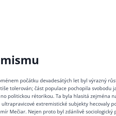
remismu
ménem počátku devadesátých let byl výrazný růst
tiše tolerován; část populace pochopila svobodu
no politickou rétorikou. Ta byla hlasitá zejména 
ě ultrapravicové extremistické subjekty hecovaly
dimír Mečiar. Nejen proto byl zdánlivě sociologick