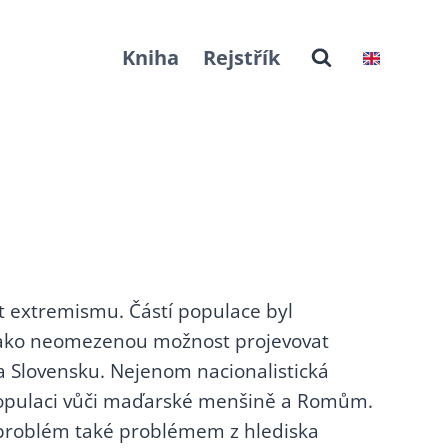
Kniha
Rejstřík
 extremismu. Částí populace byl
 jako neomezenou možnost projevovat
na Slovensku. Nejenom nacionalistická
 populaci vůči maďarské menšině a Romům.
ý problém také problémem z hlediska