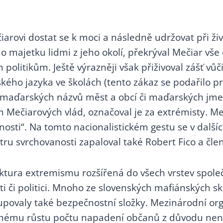
ovi dostat se k moci a následně udržovat při živ
o majetku lidmi z jeho okolí, překrýval Mečiar v
politikům. Ještě výrazněji však přiživoval zášť 
ého jazyka ve školách (tento zákaz se podařilo pro
h maďarských názvů měst a obcí či maďarských jme
 Mečiarových vlád, označoval je za extrémisty. Meč
anosti“. Na tomto nacionalistickém gestu se v dalš
u svrchovanosti zapaloval také Robert Fico a čle
ktura extremismu rozšířená do všech vrstev spole
ti či politici. Mnoho ze slovenských mafiánských 
povaly také bezpečnostní složky. Mezinárodní orga
ému růstu počtu napadení občanů z důvodu nenávis