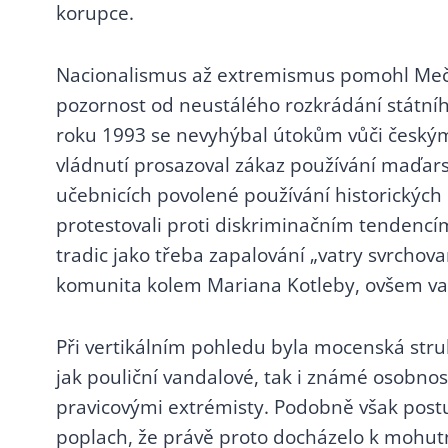
korupce.
Nacionalismus až extremismus pomohl Mečiar
pozornost od neustálého rozkrádání státníh
roku 1993 se nevyhýbal útokům vůči českým 
vládnutí prosazoval zákaz používání maďarsk
učebnicích povolené používání historickýc
protestovali proti diskriminačním tendencím
tradic jako třeba zapalování „vatry svrchov
komunita kolem Mariana Kotleby, ovšem vatr
Při vertikálním pohledu byla mocenská stru
jak pouliční vandalové, tak i známé osobnos
pravicovými extrémisty. Podobně však postu
poplach, že právě proto docházelo k mohutn