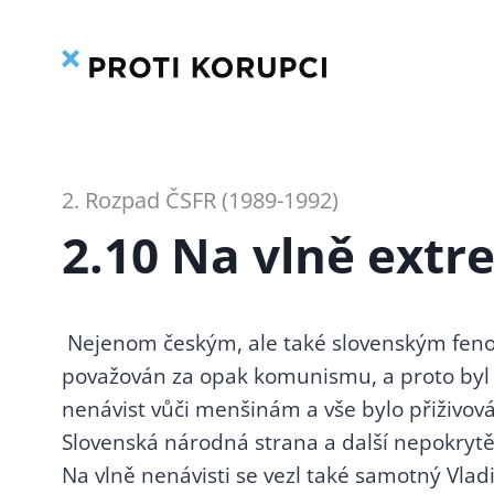
Přeskočit
na
obsah
2. Rozpad ČSFR (1989-1992)
2.10 Na vlně ext
Nejenom českým, ale také slovenským feno
považován za opak komunismu, a proto byl 
nenávist vůči menšinám a vše bylo přiživová
Slovenská národná strana a další nepokryt
Na vlně nenávisti se vezl také samotný Vla