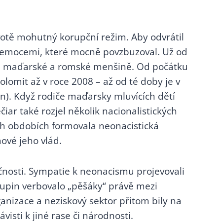
otě mohutný korupční režim. Aby odvrátil
še emocemi, které mocně povzbuzoval. Už od
vůči maďarské a romské menšině. Od počátku
lomit až v roce 2008 – až od té doby je v
n). Když rodiče maďarsky mluvících dětí
iar také rozjel několik nacionalistických
ích obdobích formovala neonacistická
nové jeho vlád.
čnosti. Sympatie k neonacismu projevovali
skupin verbovalo „pěšáky“ právě mezi
nizace a neziskový sektor přitom bily na
ti k jiné rase či národnosti.