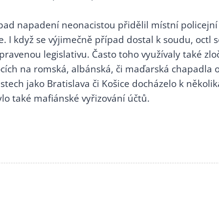
řípad napadení neonacistou přidělil místní policejn
. I když se výjimečně případ dostal k soudu, octl 
pravenou legislativu. Často toho využívaly také zlo
ocích na romská, albánská, či maďarská chapadla
ěstech jako Bratislava či Košice docházelo k něko
lo také mafiánské vyřizování účtů.