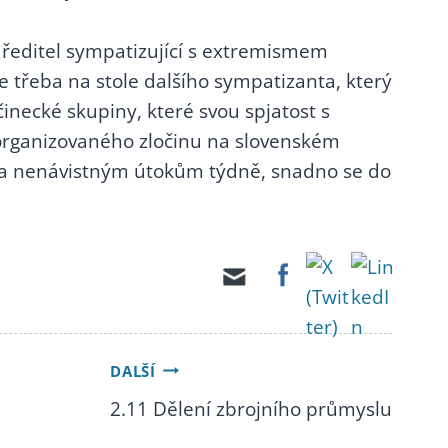
í ředitel sympatizující s extremismem
se třeba na stole dalšího sympatizanta, který
činecké skupiny, které svou spjatost s
 organizovaného zločinu na slovenském
lika nenávistným útokům týdně, snadno se do
DALŠÍ
2.11 Dělení zbrojního průmyslu