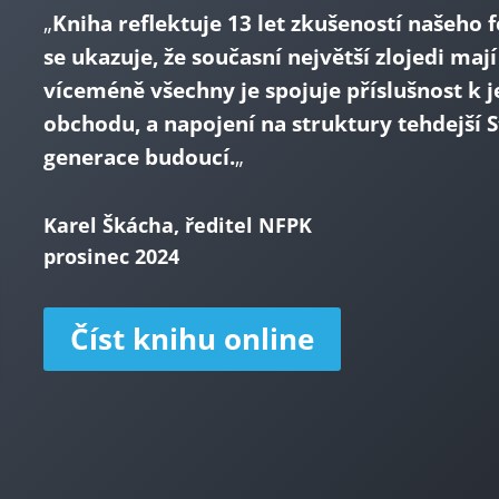
„
Kniha reflektuje 13 let zkušeností našeho 
se ukazuje, že současní největší zlojedi ma
víceméně všechny je spojuje příslušnost k
obchodu, a napojení na struktury tehdejší S
generace budoucí.
„
Karel Škácha, ředitel NFPK
prosinec 2024
Číst knihu online