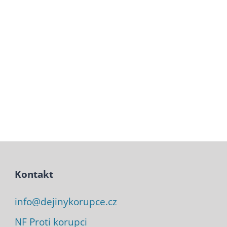
Kontakt
info@dejinykorupce.cz
NF Proti korupci