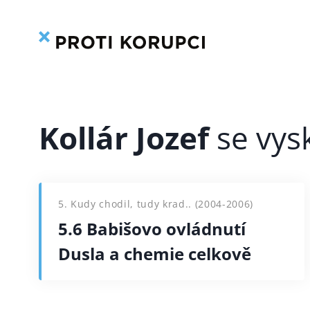
Přeskočit
na
obsah
Kollár Jozef
5. Kudy chodil, tudy krad.. (2004-2006)
5.6 Babišovo ovládnutí
Dusla a chemie celkově