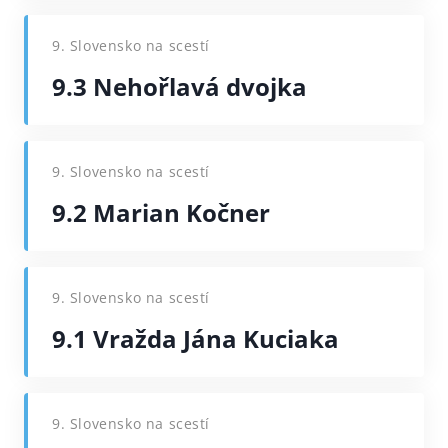
9. Slovensko na scestí
9.3 Nehořlavá dvojka
9. Slovensko na scestí
9.2 Marian Kočner
9. Slovensko na scestí
9.1 Vražda Jána Kuciaka
9. Slovensko na scestí