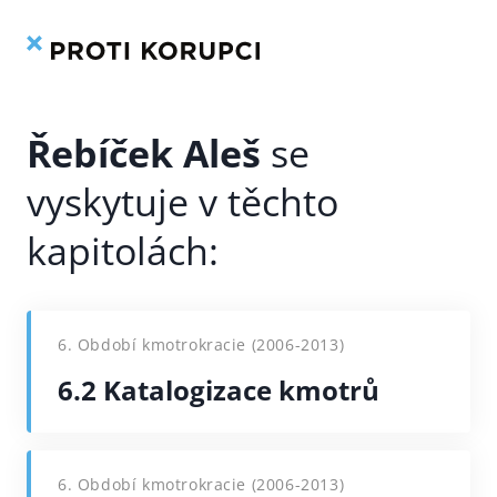
Kniha
Rejstřík
Přeskočit
na
obsah
Řebíček Aleš
6. Období kmotrokracie (2006-2013)
6.2 Katalogizace kmotrů
6. Období kmotrokracie (2006-2013)