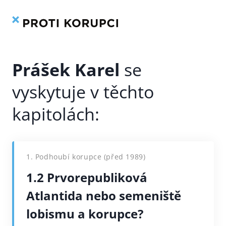
Kniha
Rejstřík
Přeskočit
na
obsah
Prášek Karel
1. Podhoubí korupce (před 1989)
1.2 Prvorepubliková
Atlantida nebo semeniště
lobismu a korupce?