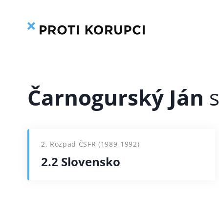
Přeskočit
na
obsah
Čarnogurský Ján
2. Rozpad ČSFR (1989-1992)
2.2 Slovensko