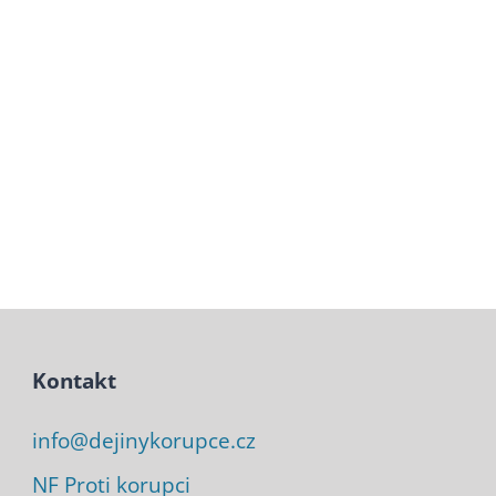
Kontakt
info@dejinykorupce.cz
NF Proti korupci