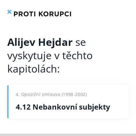
Kniha
Rejstřík
Přeskočit
na
obsah
Alijev Hejdar
4. Opoziční smlouva (1998-2002)
4.12 Nebankovní subjekty