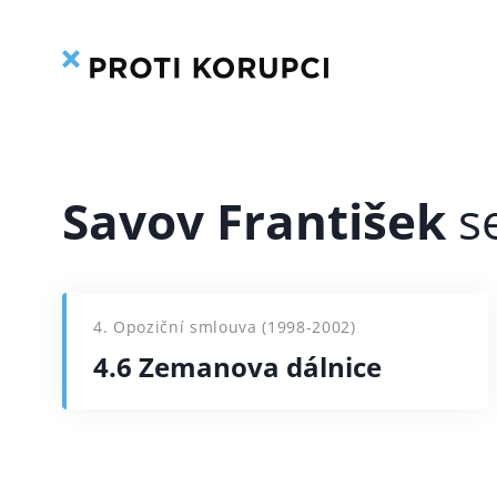
Přeskočit
na
obsah
Savov František
4. Opoziční smlouva (1998-2002)
4.6 Zemanova dálnice