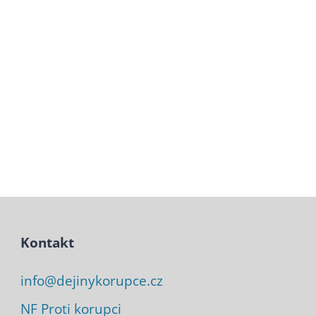
Kontakt
info@dejinykorupce.cz
NF Proti korupci