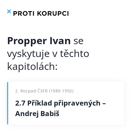
Kniha
Rejstřík
Přeskočit
na
obsah
Propper Ivan
2. Rozpad ČSFR (1989-1992)
2.7 Příklad připravených –
Andrej Babiš