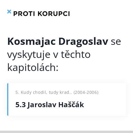
Kniha
Rejstřík
Přeskočit
na
obsah
Kosmajac Dragoslav
5. Kudy chodil, tudy krad.. (2004-2006)
5.3 Jaroslav Haščák