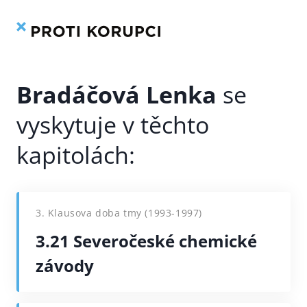
Kniha
Rejstřík
Přeskočit
na
obsah
Bradáčová Lenka
3. Klausova doba tmy (1993-1997)
3.21 Severočeské chemické
závody