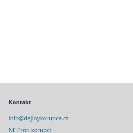
Kontakt
info@dejinykorupce.cz
NF Proti korupci