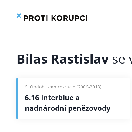
Přeskočit
na
obsah
Bilas Rastislav
6. Období kmotrokracie (2006-2013)
6.16 Interblue a
nadnárodní penězovody